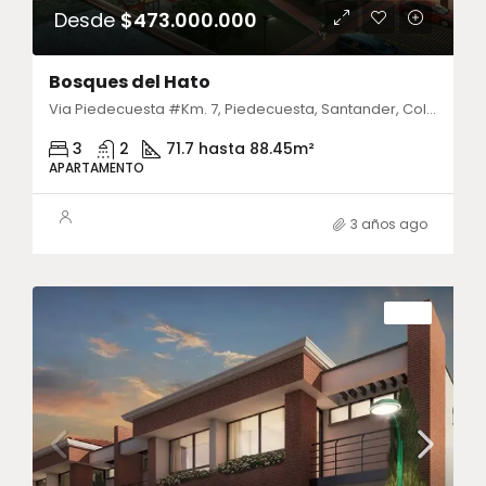
Desde
$473.000.000
Bosques del Hato
Via Piedecuesta #Km. 7, Piedecuesta, Santander, Colombia
3
2
71.7 hasta 88.45
m²
APARTAMENTO
3 años ago
VENTA