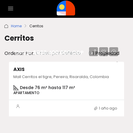
Home
Cerritos
Cerritos
Desde
$630.400.000 COP
Orden por Defecto
Ordenar Por:
1 Propiedad
AXIS
Mall Cerritos el tigre, Pereira, Risaralda, Colombia
Desde 76 m² hasta 117 m²
APARTAMENTO
1 año ago