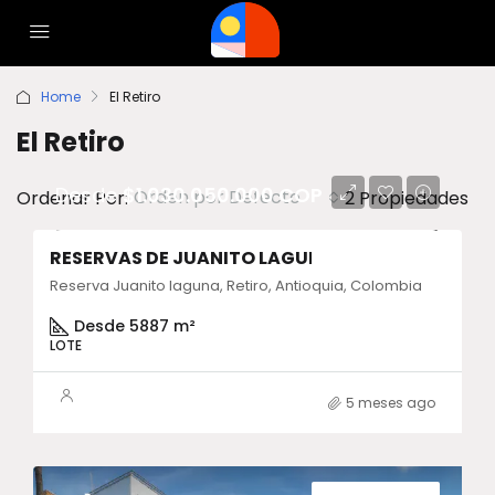
Home
El Retiro
El Retiro
Desde
$1.030.050.000 COP
Orden por Defecto
Ordenar Por:
2 Propiedades
RESERVAS DE JUANITO LAGUNA
ENTREGA INMEDIATA
Reserva Juanito laguna, Retiro, Antioquia, Colombia
Desde 5887 m²
LOTE
5 meses ago
ENTREGA INMEDIATA