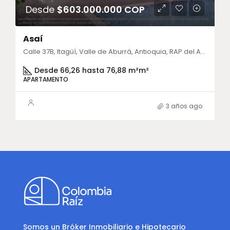
Desde
$603.000.000 COP
Asaí
Calle 37B, Itagüí, Valle de Aburrá, Antioquia, RAP del Agua y la Montaña, 055412, Colombia
Desde 66,26 hasta 76,88 m²
m²
APARTAMENTO
3 años ago
Somos un Bróker Inmobiliario e Hipotecario