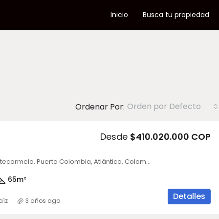
Inicio
Busca tu propiedad
Orden por Defecto
Ordenar Por:
Desde
$410.020.000 COP
Sabanilla Montecarmelo, Puerto Colombia, Atlántico, Colombia
65
m²
Detalles
aíz
3 años ago