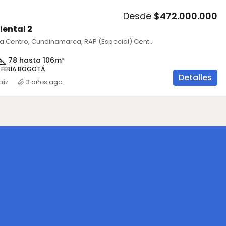
Desde
$472.000.000
iental 2
Cajicá, Sabana Centro, Cundinamarca, RAP (Especial) Central, 250202, Colombia
78 hasta 106
m²
 FERIA BOGOTÁ
Detalles
aíz
3 años ago