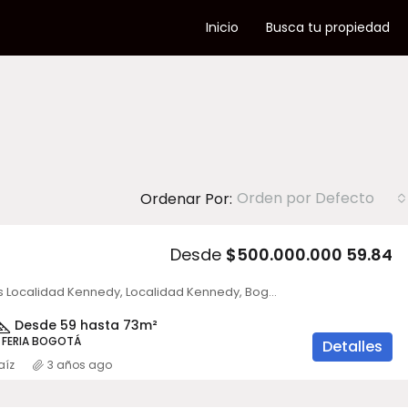
Inicio
Busca tu propiedad
Orden por Defecto
Ordenar Por:
Desde
$500.000.000 59.84
Kennedy, UPZs Localidad Kennedy, Localidad Kennedy, Bogotá, Bogotá, Distrito Capital, 110851, Colombia
Desde 59 hasta 73
m²
 FERIA BOGOTÁ
Detalles
aíz
3 años ago