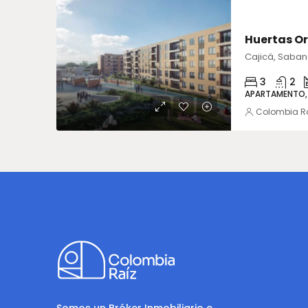
VENTA
Huertas Or
3
2
APARTAMENTO,
Colombia R
Somos un Bróker Inmobiliario e