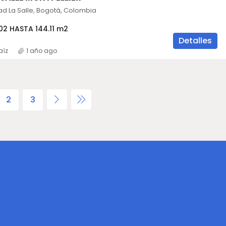
d La Salle, Bogotá, Colombia
02 HASTA 144.11 m2
Detalles
aíz
1 año ago
2
3