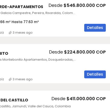
Desde
$546.800.000 COP
VERDE-APARTAMENTOS
Riviera Verde, Galicia Campestre, Pereira, Risaralda, Colombia
.66 m² Hasta 77.63 m²
Detalles
aíz
3 meses ago
Desde
$224.800.000 COP
ITO
Sala de Ventas Montebonito Apartamentos, Dosquebradas, Risaralda, Colombia
Detalles
aíz
3 meses ago
Desde
$411.000.000 COP
 DEL CASTILLO
castillo, Jamundí, Valle del Cauca, Colombia