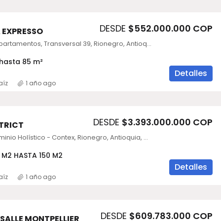
DESDE
$552.000.000 COP
 EXPRESSO
La Provincia Apartamentos, Transversal 39, Rionegro, Antioquia, Colombia
 hasta 85 m²
Detalles
aíz
1 año ago
DESDE
$3.393.000.000 COP
TRICT
Vayúh Condominio Holístico - Contex, Rionegro, Antioquia, Colombia
7 M2 HASTA 150 M2
Detalles
aíz
1 año ago
DESDE
$609.783.000 COP
 SALLE MONTPELLIER