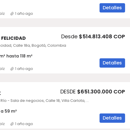
Detalles
aíz
1 año ago
Desde
$514.813.408 COP
A FELICIDAD
icidad, Calle 18a, Bogotá, Colombia
m² hasta 118 m²
Detalles
aíz
1 año ago
DESDE
$651.300.000 COP
K
Linz y Graz del Río - Sala de negocios, Calle 18, Villa Carlota, El Poblado, Medellín, Antioquia, Colombia
 a 59 m²
Detalles
aíz
1 año ago