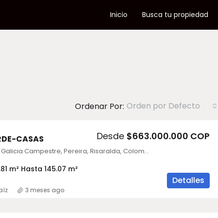
Inicio
Busca tu propiedad
Orden por Defecto
Ordenar Por:
Desde
$663.000.000 COP
RDE-CASAS
Riviera Verde, Galicia Campestre, Pereira, Risaralda, Colombia
81 m² Hasta 145.07 m²
Detalles
aíz
3 meses ago