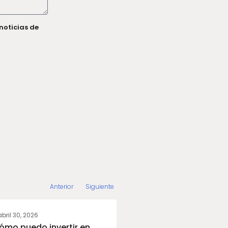
noticias de
Anterior
Siguiente
abril 30, 2026
marzo 5, 2026
ómo puedo invertir en
Expoinmibiliaria 2026: a