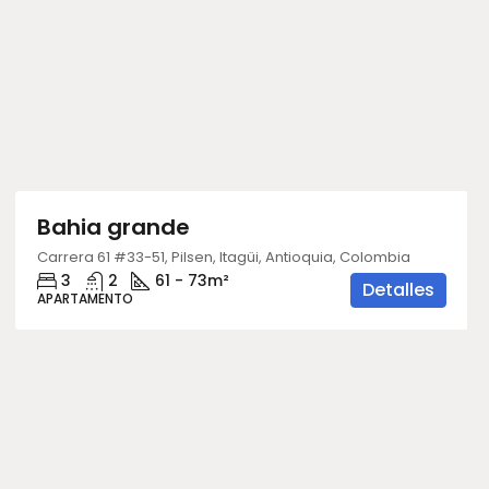
Desde
$435.600.000
Bahia grande
ENTREGA INMEDIATA
Carrera 61 #33-51, Pilsen, Itagüi, Antioquia, Colombia
3
2
61 - 73
m²
Detalles
APARTAMENTO