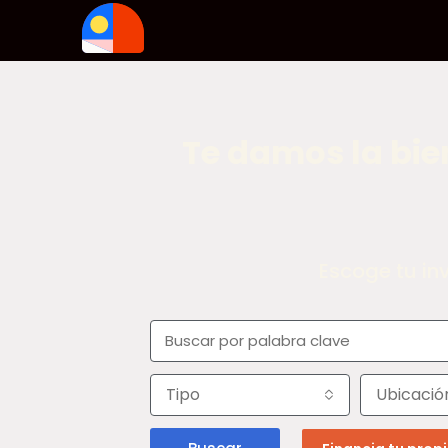
Te damos la bie
Escoge tu in
Tipo
Ubicació