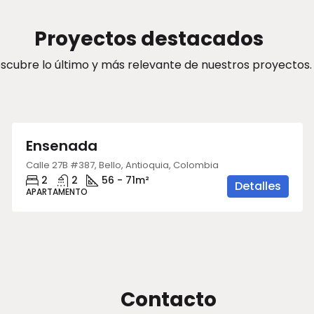
Proyectos destacados
scubre lo último y más relevante de nuestros proyectos.
Desde
$384.300.000
Ensenada
Calle 27B #387, Bello, Antioquia, Colombia
2
2
56 - 71
m²
Detalles
APARTAMENTO
Contacto