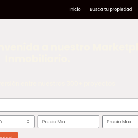
Inicio
Busca tu propiedad
nvenida a nuestro Marketp
Inmobiliario.
versión entre nuestros 300+ proyectos
n