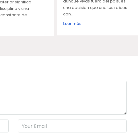
aunque vivas fuera del país, es
exterior significa
una decisión que une tus raíces
isciplina y una
con...
onstante de...
Leer más