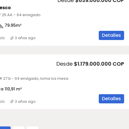
Desde
$639.000.000 COP
resco
N° 25 AA – 64 envigado
79.95
m²
Detalles
aíz
3 años ago
Desde
$1.179.000.000 COP
r # 27 b - 04 envigado, loma los mesa
a 110,91 m²
Detalles
aíz
3 años ago