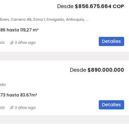
Desde
$856.675.664 COP
Tierra Grata Zitizen, Carrera 48, Zona 1, Envigado, Antioquia, Colombia
86 hasta 119,27 m²
Detalles
aíz
2 años ago
Desde
$890.000.000
gado
.73 hasta 83.67
m²
Detalles
aíz
2 años ago