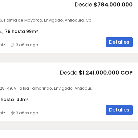
Desde
$784.000.000
Cl. 36d Sur #26, Palma de Mayorca, Envigado, Antioquia, Colombia
79 hasta 99
m²
Detalles
aíz
3 años ago
Desde
$1.241.000.000 COP
GA INMEDIATA
Calle 27 Sur #28-49, Villa Isa Tamarindo, Envigado, Antioquia, Colombia
 hasta 130
m²
Detalles
aíz
3 años ago