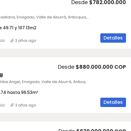
Desde
$782.000.000
Calle 36D, Sebastiana, Envigado, Valle de Aburrá, Antioquia, RAP del Agua y la Montaña, 055420, Colombia
e 49.71 y 107.13
m2
Detalles
aíz
3 años ago
Desde
$880.000.000 COP
ng
Carrera 27D, Uribe Angel, Envigado, Valle de Aburrá, Antioquia, RAP del Agua y la Montaña, 055420, Colombia
.74 hasta 96.53
m²
Detalles
aíz
3 años ago
GA INMEDIATA