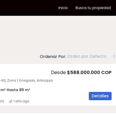
Inicio
Busca tu propiedad
Orden por Defecto
Ordenar Por:
Desde
$588.000.000 COP
-60, Zona 1, Envigado, Antioquia
 m² Hasta 89 m²
Detalles
aíz
1 año ago