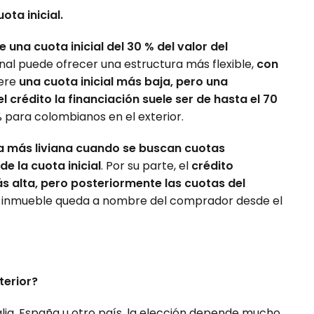
ota inicial.
e una cuota inicial del 30 % del valor del
onal puede ofrecer una estructura más flexible,
con
iere
una cuota inicial más baja, pero una
l crédito la financiación suele ser de hasta el 70
% para colombianos en el exterior.
iva más liviana cuando se buscan cuotas
e la cuota inicial
. Por su parte, el
crédito
ás alta, pero posteriormente las cuotas del
l inmueble queda a nombre del comprador desde el
terior?
alia, España u otro país, la elección depende mucho