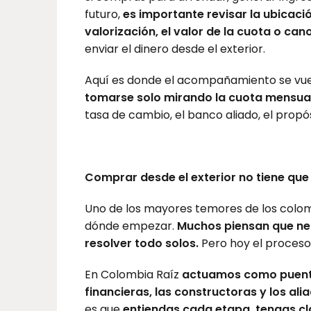
futuro,
es importante revisar la ubicació
valorización, el valor de la cuota o can
enviar el dinero desde el exterior.
Aquí es donde el acompañamiento se vue
tomarse solo mirando la cuota mensua
tasa de cambio, el banco aliado, el prop
Comprar desde el exterior no tiene qu
Uno de los mayores temores de los colom
dónde empezar.
Muchos piensan que nece
resolver todo solos.
Pero hoy el proce
En Colombia Raíz
actuamos como puente e
financieras, las constructoras y los al
es que
entiendas cada etapa, tengas cl