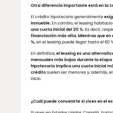
Otra diferencia importante está en la cu
El crédito hipotecario generalmente
exig
inmueble.
En cambio, el leasing habitaci
una cuota inicial del 20 %.
Es decir, requ
financiación más alta. Mientras que en e
%,
en el leasing puede llegar hasta el 80 
En definitiva,
el leasing es una alternat
mensuales más bajas durante la etapa d
hipotecario implica una cuota inicial m
crédito
suelen ser menores y, además, e
inicio.
¿Cuál puede convenirte si vives en el ex
Si vives en Estados Unidos, Canadá, Austr