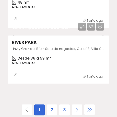
48 m²
APARTAMENTO
1 año ago
DESDE
$651.300.000 COP
RIVER PARK
Linz y Graz del Río - Sala de negocios, Calle 18, Villa Carlota, El Poblado, Medellín, Antioquia, Colombia
Desde 36 a 59 m²
APARTAMENTO
1 año ago
1
2
3