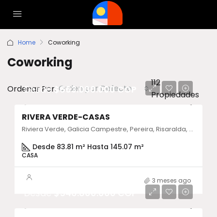
Home
Coworking
Coworking
112
Orden por Defecto
Ordenar Por:
Desde
$663.000.000 COP
Propiedades
RIVERA VERDE-CASAS
Riviera Verde, Galicia Campestre, Pereira, Risaralda, Colombia
Desde 83.81 m² Hasta 145.07 m²
CASA
3 meses ago
Desde
$546.800.000 COP