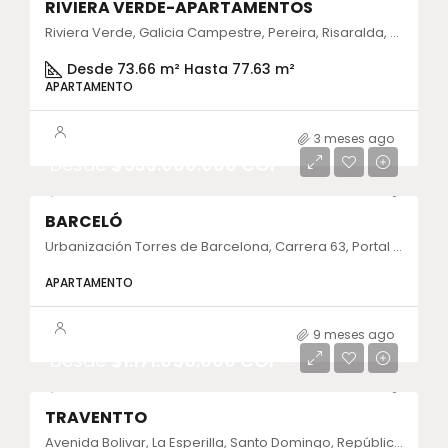
RIVIERA VERDE-APARTAMENTOS
Riviera Verde, Galicia Campestre, Pereira, Risaralda, Colombia
Desde 73.66 m² Hasta 77.63 m²
APARTAMENTO
3 meses ago
Desde
$533.000.000 COP
BARCELÓ
Urbanización Torres de Barcelona, Carrera 63, Portal de Ditaires, Itagüi, Antioquia, Colombia
APARTAMENTO
9 meses ago
Desde
$1.171.656.000 COP
TRAVENTTO
Avenida Bolivar, La Esperilla, Santo Domingo, República Dominicana