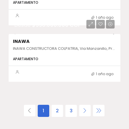
APARTAMENTO
1 año ago
Desde
$596.000.000 COP
INAWA
INAWA CONSTRUCTORA COLPATRIA, Via Manzanillo, Provincia de Cartagena, Bolívar, Colombia
APARTAMENTO
1 año ago
1
2
3