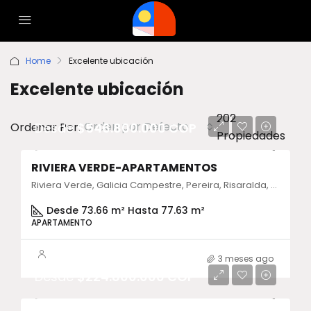
Home
Excelente ubicación
Excelente ubicación
202
Orden por Defecto
Ordenar Por:
Desde
$546.800.000 COP
Propiedades
RIVIERA VERDE-APARTAMENTOS
Riviera Verde, Galicia Campestre, Pereira, Risaralda, Colombia
Desde 73.66 m² Hasta 77.63 m²
APARTAMENTO
3 meses ago
Desde
$224.800.000 COP