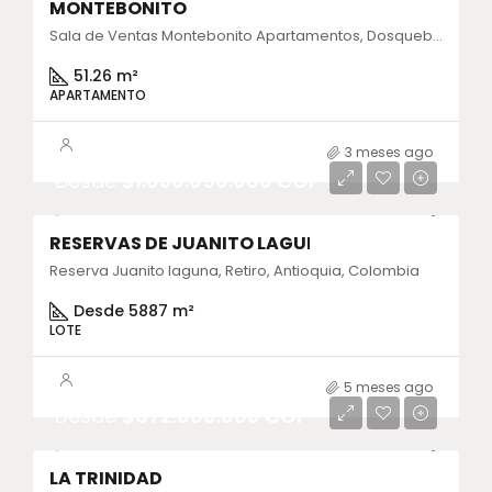
MONTEBONITO
Sala de Ventas Montebonito Apartamentos, Dosquebradas, Risaralda, Colombia
51.26 m²
APARTAMENTO
3 meses ago
Desde
$1.030.050.000 COP
RESERVAS DE JUANITO LAGUNA
ENTREGA INMEDIATA
Reserva Juanito laguna, Retiro, Antioquia, Colombia
Desde 5887 m²
LOTE
5 meses ago
Desde
$672.000.000 COP
LA TRINIDAD
ENTREGA INMEDIATA