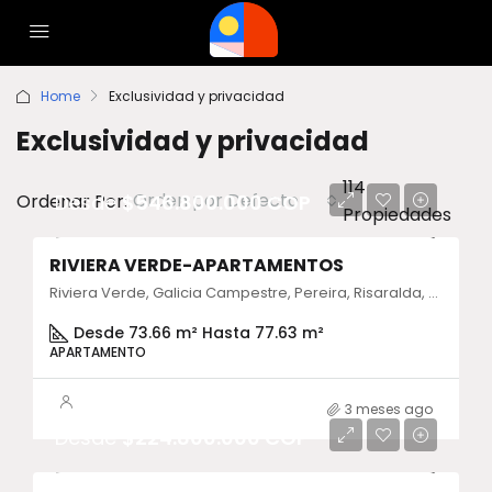
Home
Exclusividad y privacidad
Exclusividad y privacidad
114
Orden por Defecto
Ordenar Por:
Desde
$546.800.000 COP
Propiedades
RIVIERA VERDE-APARTAMENTOS
Riviera Verde, Galicia Campestre, Pereira, Risaralda, Colombia
Desde 73.66 m² Hasta 77.63 m²
APARTAMENTO
3 meses ago
Desde
$224.800.000 COP