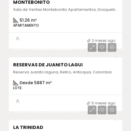
MONTEBONITO
Sala de Ventas Montebonito Apartamentos, Dosquebradas, Risaralda, Colombia
51.26 m²
APARTAMENTO
3 meses ago
Desde
$1.030.050.000 COP
RESERVAS DE JUANITO LAGUNA
ENTREGA INMEDIATA
Reserva Juanito laguna, Retiro, Antioquia, Colombia
Desde 5887 m²
LOTE
5 meses ago
Desde
$672.000.000 COP
LA TRINIDAD
ENTREGA INMEDIATA