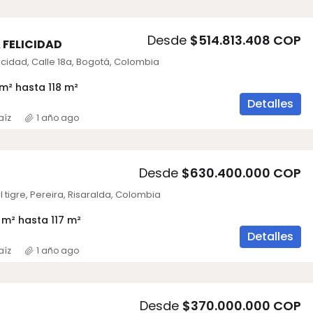
Desde
$514.813.408 COP
A FELICIDAD
icidad, Calle 18a, Bogotá, Colombia
m² hasta 118 m²
Detalles
aíz
1 año ago
Desde
$630.400.000 COP
el tigre, Pereira, Risaralda, Colombia
m² hasta 117 m²
Detalles
aíz
1 año ago
Desde
$370.000.000 COP