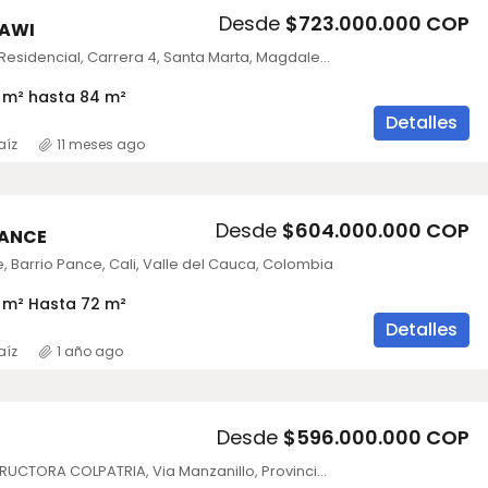
Desde
$723.000.000 COP
AWI
Dunna Resort Residencial, Carrera 4, Santa Marta, Magdalena, Colombia
 m² hasta 84 m²
Detalles
aíz
11 meses ago
Desde
$604.000.000 COP
PANCE
, Barrio Pance, Cali, Valle del Cauca, Colombia
 m² Hasta 72 m²
Detalles
aíz
1 año ago
Desde
$596.000.000 COP
INAWA CONSTRUCTORA COLPATRIA, Via Manzanillo, Provincia de Cartagena, Bolívar, Colombia