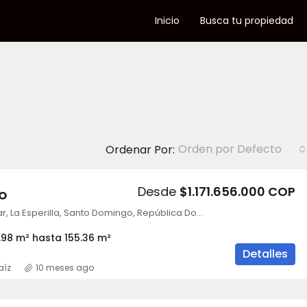
Inicio
Busca tu propiedad
Orden por Defecto
Ordenar Por:
Desde
$1.171.656.000 COP
O
Avenida Bolivar, La Esperilla, Santo Domingo, República Dominicana
98 m² hasta 155.36 m²
Detalles
aíz
10 meses ago