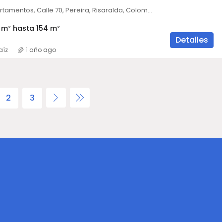
Dominica Apartamentos, Calle 70, Pereira, Risaralda, Colombia
 m² hasta 154 m²
Detalles
aíz
1 año ago
2
3