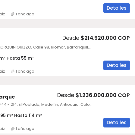
Detalles
aíz
1 año ago
Desde
$214.920.000 COP
PRODESA MALLORQUIN ORIZZO, Calle 98, Riomar, Barranquilla, Atlántico, Colombia
m² Hasta 55 m²
Detalles
aíz
1 año ago
Desde
$1.236.000.000 COP
Parque
Calle 17A Sur #44 - 214, El Poblado, Medellín, Antioquia, Colombia
95 m² Hasta 114 m²
Detalles
aíz
1 año ago