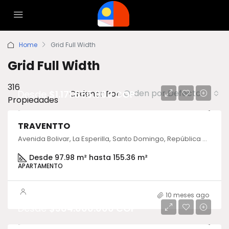
Home
Grid Full Width
Grid Full Width
316
Orden por Defecto
Ordenar Por:
Desde
$1.171.656.000 COP
Propiedades
TRAVENTTO
Avenida Bolivar, La Esperilla, Santo Domingo, República Dominicana
Desde 97.98 m² hasta 155.36 m²
APARTAMENTO
10 meses ago
Desde
$384.000.000 COP