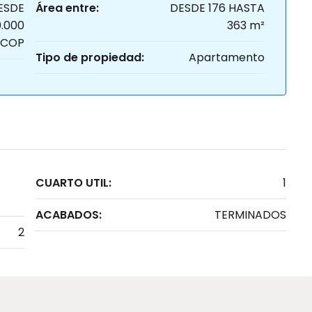
ESDE
Área entre:
DESDE 176 HASTA
0.000
363 m²
COP
Tipo de propiedad:
Apartamento
CUARTO UTIL:
1
ACABADOS:
TERMINADOS
2