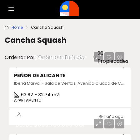
Home
Cancha Squash
Cancha Squash
20
Orden por Defecto
Ordenar Por:
DESDE
$403.063.000 COP
Propiedades
PEÑON DE ALICANTE
Iberia Marval - Sala de Ventas, Avenida Ciudad de Cali, Kennedy, Cundinamarca, Colombia
63.82 - 82.74 m2
APARTAMENTO
1 año ago
DESDE
$609.783.000 COP