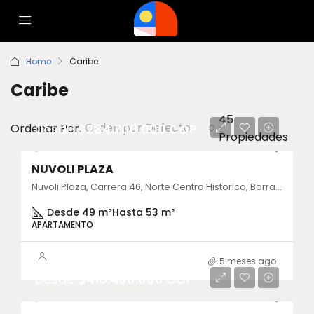
Home
Caribe
Caribe
45
Orden por Defecto
Ordenar Por:
Desde
$284.700.000 COP
Propiedades
NUVOLI PLAZA
Nuvoli Plaza, Carrera 46, Norte Centro Historico, Barranquilla, Atlántico, Colombia
Desde 49 m²
Hasta 53 m²
APARTAMENTO
5 meses ago
Desde
$418.400.000 COP