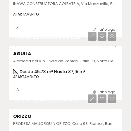
INAWA CONSTRUCTORA COLPATRIA, Via Manzanillo, Provincia de Cartagena, Bolívar, Colombia
APARTAMENTO
1 año ago
Desde
$295.000.000 COP
AGUILA
Alameda del Río - Sala de Ventas, Calle 110, Norte Centro Historico, Barranquilla, Atlántico, Colombia
Desde 45,73 m² Hasta 87,15 m²
APARTAMENTO
1 año ago
Desde
$214.920.000 COP
ORIZZO
PRODESA MALLORQUIN ORIZZO, Calle 98, Riomar, Barranquilla, Atlántico, Colombia