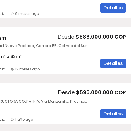
Detalles
aíz
9 meses ago
Desde
$588.000.000 COP
STI
Sala de Ventas | Nuevo Poblado, Carrera 55, Colinas del Sur, Medellín, Antioquia, Colombia
 m² a 82m²
Detalles
aíz
12 meses ago
Desde
$596.000.000 COP
INAWA CONSTRUCTORA COLPATRIA, Via Manzanillo, Provincia de Cartagena, Bolívar, Colombia
Detalles
aíz
1 año ago