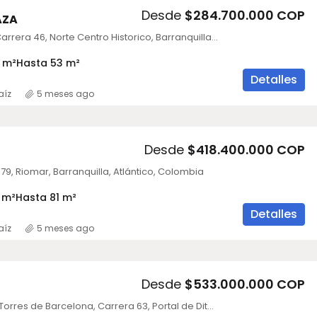
Desde
$284.700.000 COP
AZA
Nuvoli Plaza, Carrera 46, Norte Centro Historico, Barranquilla, Atlántico, Colombia
 m²
Hasta 53 m²
Detalles
aíz
5 meses ago
Desde
$418.400.000 COP
 79, Riomar, Barranquilla, Atlántico, Colombia
 m²
Hasta 81 m²
Detalles
aíz
5 meses ago
Desde
$533.000.000 COP
Urbanización Torres de Barcelona, Carrera 63, Portal de Ditaires, Itagüi, Antioquia, Colombia