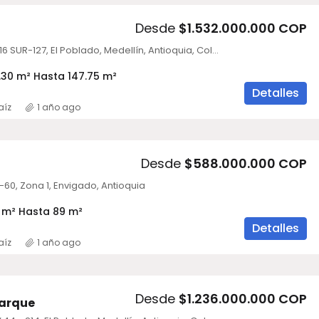
Desde
$1.532.000.000 COP
Carrera 44 # 16 SUR-127, El Poblado, Medellín, Antioquia, Colombia
.30 m² Hasta 147.75 m²
Detalles
aíz
1 año ago
Desde
$588.000.000 COP
-60, Zona 1, Envigado, Antioquia
 m² Hasta 89 m²
Detalles
aíz
1 año ago
Desde
$1.236.000.000 COP
Parque