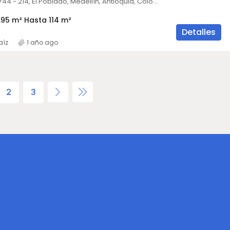
Calle 17A Sur #44 - 214, El Poblado, Medellín, Antioquia, Colombia
95 m² Hasta 114 m²
Detalles
aíz
1 año ago
2
3