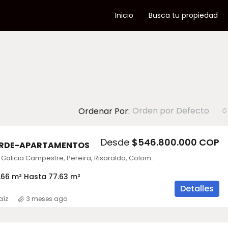
Inicio
Busca tu propiedad
Orden por Defecto
Ordenar Por:
Desde
$546.800.000 COP
VERDE-APARTAMENTOS
Riviera Verde, Galicia Campestre, Pereira, Risaralda, Colombia
.66 m² Hasta 77.63 m²
Detalles
aíz
3 meses ago