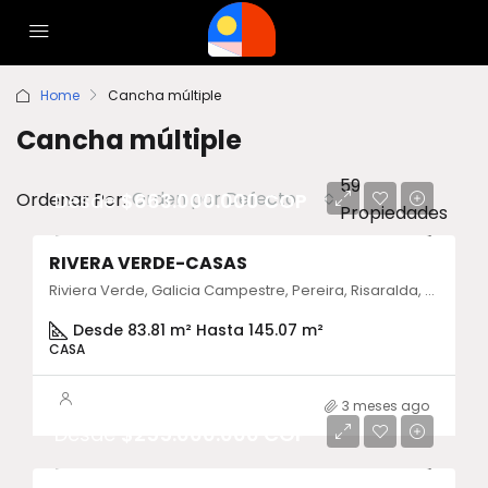
Home
Cancha múltiple
Cancha múltiple
59
Orden por Defecto
Ordenar Por:
Desde
$663.000.000 COP
Propiedades
RIVERA VERDE-CASAS
Riviera Verde, Galicia Campestre, Pereira, Risaralda, Colombia
Desde 83.81 m² Hasta 145.07 m²
CASA
3 meses ago
Desde
$255.000.000 COP