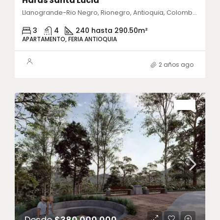
Haras Santa Lucia
Llanogrande-Rio Negro, Rionegro, Antioquia, Colombia
3
4
240 hasta 290.50
m²
APARTAMENTO, FERIA ANTIOQUIA
2 años ago
VENTA
Desde
$380.000.000