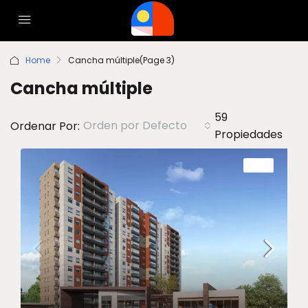
Home
Cancha múltiple
(Page 3)
Cancha múltiple
59
Orden por Defecto
Ordenar Por:
Propiedades
VENTA