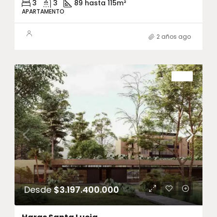
3
3
89 hasta 115
m²
APARTAMENTO
2 años ago
VENTA
Desde
$3.197.400.000