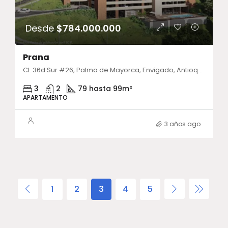
Desde
$784.000.000
Prana
Cl. 36d Sur #26, Palma de Mayorca, Envigado, Antioquia, Colombia
3
2
79 hasta 99
m²
APARTAMENTO
3 años ago
1
2
3
4
5