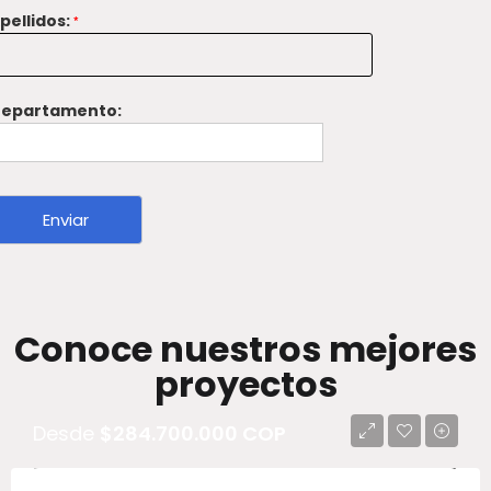
pellidos:
*
epartamento:
Conoce nuestros mejores
proyectos
Desde
$284.700.000 COP