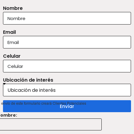
Nombre
Email
Celular
Ubicación de interés
l envío de este formulario creará Clientes Potenciales
Enviar
ombre: