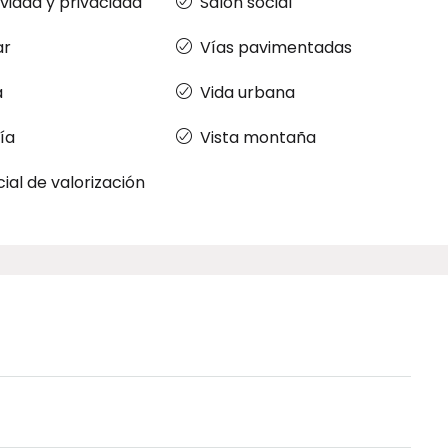
ividad y privacidad
Salón social
ar
Vías pavimentadas
a
Vida urbana
ía
Vista montaña
ial de valorización