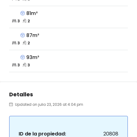
81m²
3
2
87m²
3
2
93m²
3
3
Detalles
Updated on julio 23, 2026 at 4:04 pm
ID de la propiedad:
20808