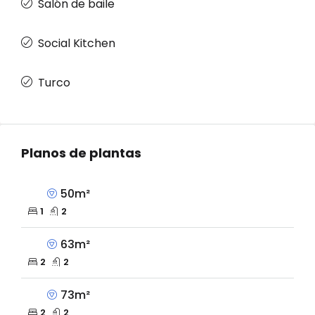
Salón de baile
Social Kitchen
Turco
Planos de plantas
50m²
1
2
63m²
2
2
73m²
2
2