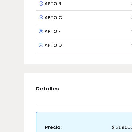
APTO B
APTO C
APTO F
APTO D
Detalles
Precio:
$ 36800