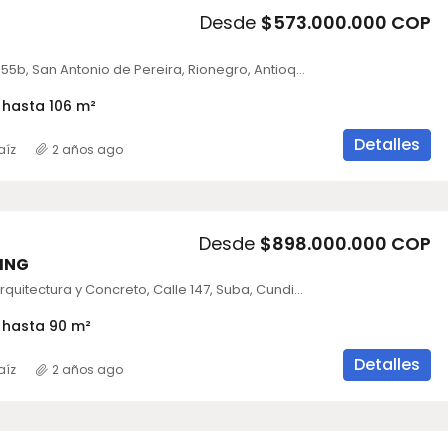
Desde
$573.000.000 COP
Fióre, Carrera 55b, San Antonio de Pereira, Rionegro, Antioquia, Colombia
 hasta 106 m²
Detalles
aíz
2 años ago
Desde
$898.000.000 COP
VING
Colina Living Arquitectura y Concreto, Calle 147, Suba, Cundinamarca, Colombia
 hasta 90 m²
Detalles
aíz
2 años ago