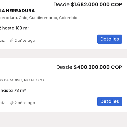
Desde
$1.682.000.000 COP
 LA HERRADURA
Herradura, Chía, Cundinamarca, Colombia
2 hasta 183 m²
Detalles
aíz
2 años ago
Desde
$400.200.000 COP
S PARADISO, RIO NEGRO
 hasta 73 m²
Detalles
aíz
2 años ago