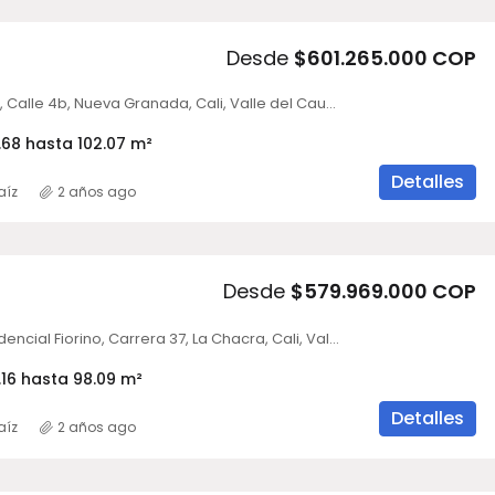
Desde
$601.265.000 COP
Viverdi Marval, Calle 4b, Nueva Granada, Cali, Valle del Cauca, Colombia
68 hasta 102.07 m²
Detalles
aíz
2 años ago
Desde
$579.969.000 COP
Conjunto Residencial Fiorino, Carrera 37, La Chacra, Cali, Valle del Cauca, Colombia
16 hasta 98.09 m²
Detalles
aíz
2 años ago