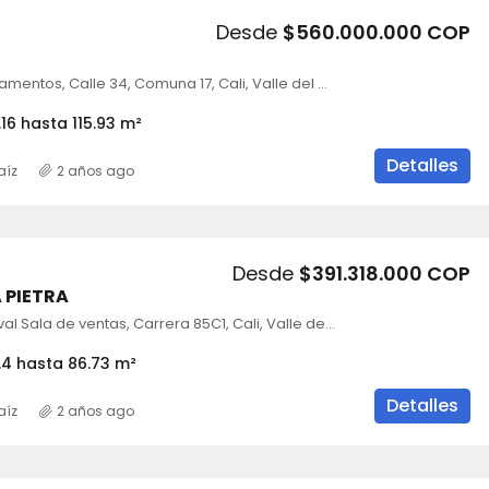
Desde
$560.000.000 COP
BAIKAL Aparatamentos, Calle 34, Comuna 17, Cali, Valle del Cauca, Colombia
16 hasta 115.93 m²
Detalles
aíz
2 años ago
Desde
$391.318.000 COP
 PIETRA
Belaterra Marval Sala de ventas, Carrera 85C1, Cali, Valle del Cauca, Colombia
.4 hasta 86.73 m²
Detalles
aíz
2 años ago