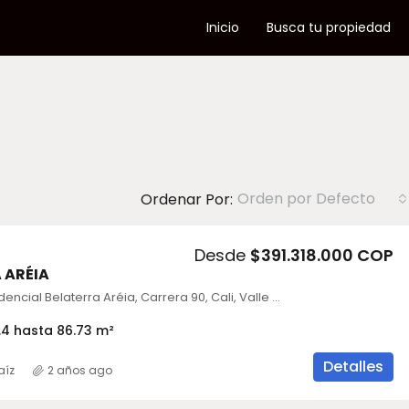
Inicio
Busca tu propiedad
Orden por Defecto
Ordenar Por:
Desde
$391.318.000 COP
 ARÉIA
Conjunto Residencial Belaterra Aréia, Carrera 90, Cali, Valle del Cauca, Colombia
.4 hasta 86.73 m²
Detalles
aíz
2 años ago