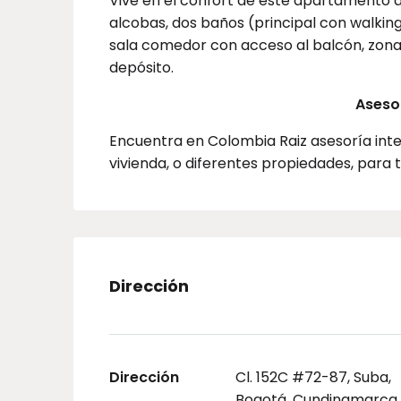
Vive en el confort de este apartamento
alcobas, dos baños (principal con walking
sala comedor con acceso al balcón, zona
depósito.
Asesor
Encuentra en Colombia Raiz asesoría inte
vivienda, o diferentes propiedades, para
Dirección
Dirección
Cl. 152C #72-87, Suba,
Bogotá, Cundinamarca